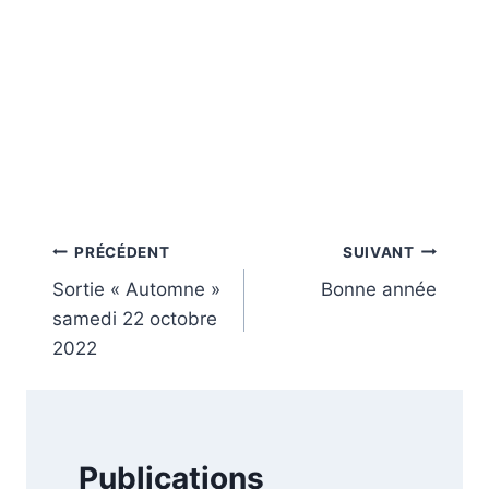
Navigation
PRÉCÉDENT
SUIVANT
Sortie « Automne »
Bonne année
de
samedi 22 octobre
l’article
2022
Publications