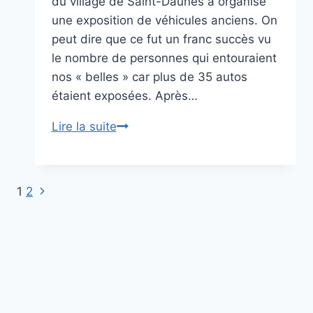
du village de Saint-Daunès a organisé
une exposition de véhicules anciens. On
peut dire que ce fut un franc succès vu
le nombre de personnes qui entouraient
nos « belles » car plus de 35 autos
étaient exposées. Après…
c’est
Lire la suite
la
fête
à
Page
Navigation
1
2
Saint-
suivante
Daunès
de
dimanche
page
12
août
2018