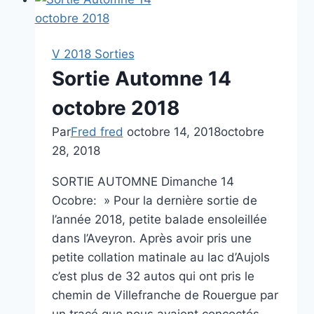
l’armistice
de
la
V 2018 Sorties
grande
Sortie Automne 14
guerre
11
octobre 2018
novembre
Par
Fred fred
octobre 14, 2018
octobre
1918
28, 2018
–
2018
SORTIE AUTOMNE Dimanche 14
Ocobre: » Pour la dernière sortie de
l’année 2018, petite balade ensoleillée
dans l’Aveyron. Après avoir pris une
petite collation matinale au lac d’Aujols
c’est plus de 32 autos qui ont pris le
chemin de Villefranche de Rouergue par
un tracé que nous avaient concoctés