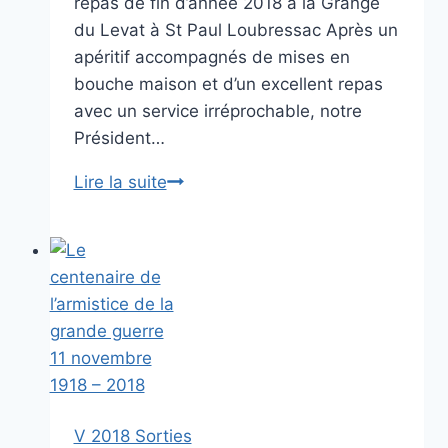
repas de fin d’année 2018 à la Grange
du Levat à St Paul Loubressac Après un
apéritif accompagnés de mises en
bouche maison et d’un excellent repas
avec un service irréprochable, notre
Président…
Repas
Lire la suite
de
fin
d’année
8
décembre
2018
V 2018 Sorties