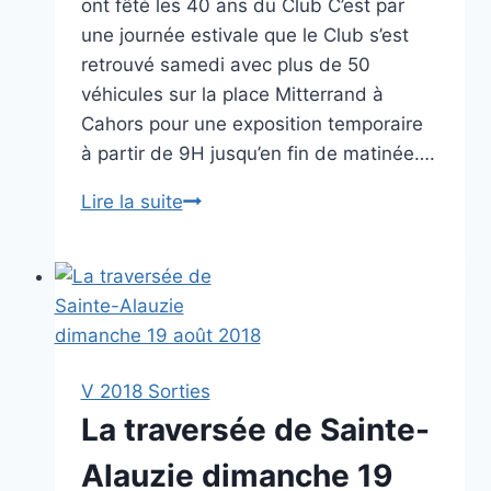
ont fêté les 40 ans du Club C’est par
une journée estivale que le Club s’est
retrouvé samedi avec plus de 50
véhicules sur la place Mitterrand à
Cahors pour une exposition temporaire
à partir de 9H jusqu’en fin de matinée….
Les
Lire la suite
40
ans
du
Club
des
A.Q.V.A.
V 2018 Sorties
La traversée de Sainte-
Alauzie dimanche 19