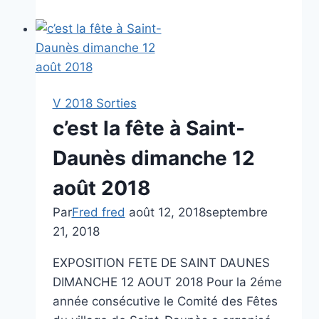
de
Sainte-
Alauzie
dimanche
19
V 2018 Sorties
août
c’est la fête à Saint-
2018
Daunès dimanche 12
août 2018
Par
Fred fred
août 12, 2018
septembre
21, 2018
EXPOSITION FETE DE SAINT DAUNES
DIMANCHE 12 AOUT 2018 Pour la 2éme
année consécutive le Comité des Fêtes