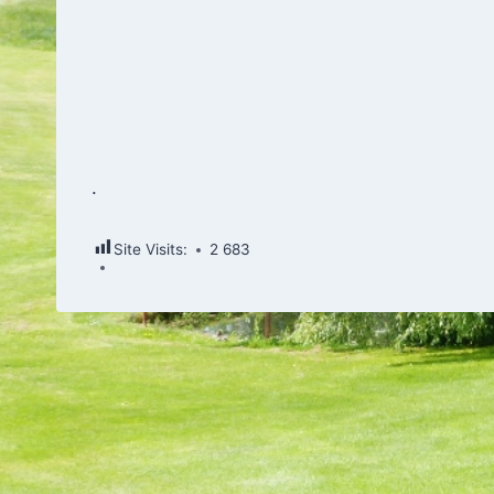
.
Site Visits:
2 683