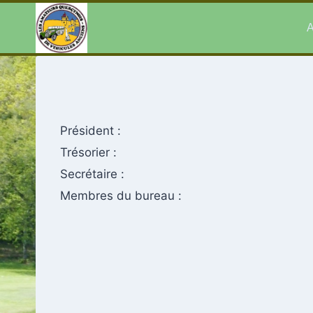
Aller
au
A
contenu
Président :
Trésorier :
Secrétaire :
Membres du bureau :