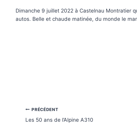
Dimanche 9 juillet 2022 à Castelnau Montratier q
autos. Belle et chaude matinée, du monde le march
Navigation
PRÉCÉDENT
Les 50 ans de l’Alpine A310
de
l’article