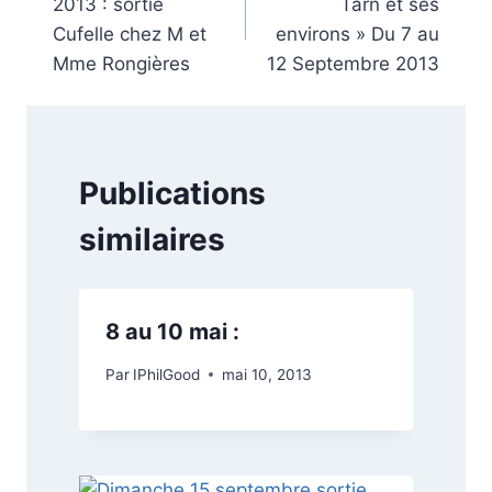
2013 : sortie
Tarn et ses
l’article
Cufelle chez M et
environs » Du 7 au
Mme Rongières
12 Septembre 2013
Publications
similaires
8 au 10 mai :
Par
IPhilGood
mai 10, 2013