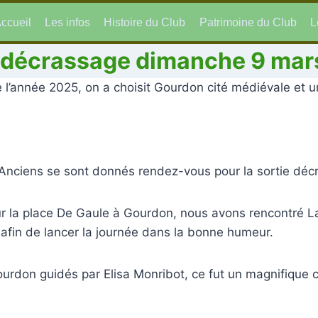
ccueil
Les infos
Histoire du Club
Patrimoine du Club
L
e décrassage dimanche 9 mar
l’année 2025, on a choisit Gourdon cité médiévale et un
Anciens se sont donnés rendez-vous pour la sortie déc
r la place De Gaule à Gourdon, nous avons rencontré La
afin de lancer la journée dans la bonne humeur.
urdon guidés par Elisa Monribot, ce fut un magnifique co