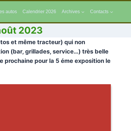
es autos
Calendrier 2026
Archives
Contacts
août 2023
otos et même tracteur) qui non
n (bar, grillades, service…) très belle
e prochaine pour la 5 éme exposition le