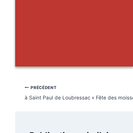
Navigation
PRÉCÉDENT
à Saint Paul de Loubressac « Fête des moisso
de
l’article