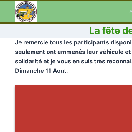
Aller
au
A
contenu
La fête 
Je remercie tous les participants dispon
seulement ont emmenés leur véhicule et qu
solidarité et je vous en suis très recon
Dimanche 11 Aout.