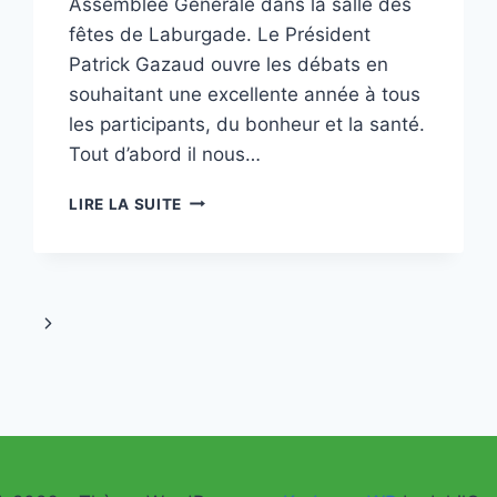
Assemblée Générale dans la salle des
fêtes de Laburgade. Le Président
Patrick Gazaud ouvre les débats en
souhaitant une excellente année à tous
les participants, du bonheur et la santé.
Tout d’abord il nous…
ASSEMBLÉE
LIRE LA SUITE
GÉNÉRALE
DIMANCHE
21
JANVIER
2024
Page
suivante