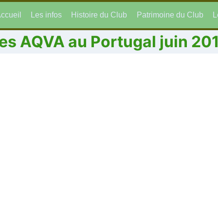
ccueil
Les infos
Histoire du Club
Patrimoine du Club
L
es AQVA au Portugal juin 20